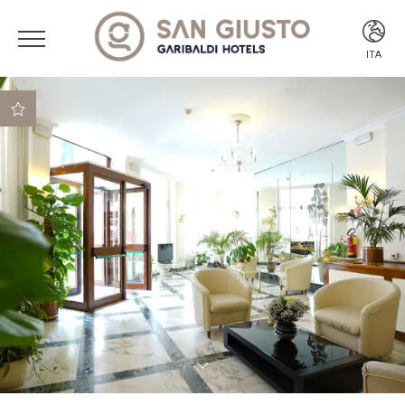
ITA
ITA
ENG
Miglior tariffa garantita
Migliori condizioni di
cancellazione